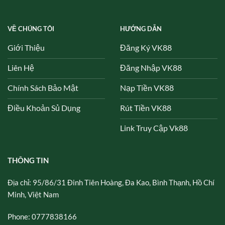
VỀ CHÚNG TÔI
HƯỚNG DẪN
Giới Thiệu
Đăng Ký VK88
Liên Hệ
Đăng Nhập VK88
Chính Sách Bảo Mật
Nạp Tiền VK88
Điều Khoản Sủ Dụng
Rút Tiền VK88
Link Truy Cập Vk88
THÔNG TIN
Địa chỉ:
95/86/31 Đinh Tiên Hoàng, Đa Kao, Bình Thạnh, Hồ Chí
Minh, Việt Nam
Phone:
0777838166