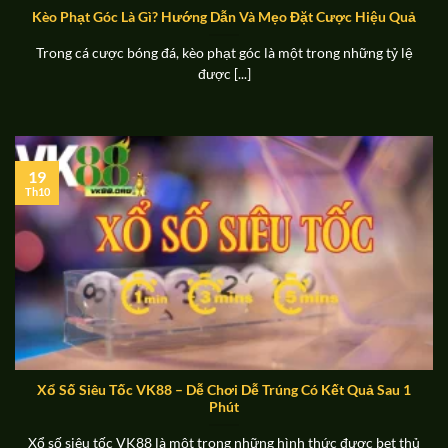
Kèo Phạt Góc Là Gì? Hướng Dẫn Và Mẹo Đặt Cược Hiệu Quả
Trong cá cược bóng đá, kèo phạt góc là một trong những tỷ lệ
được [...]
19
Th10
Xổ Số Siêu Tốc VK88 – Dễ Chơi Dễ Trúng Có Kết Quả Sau 1
Phút
Xổ số siêu tốc VK88 là một trong những hình thức được bet thủ