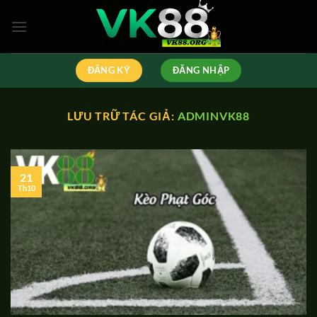
Bỏ
qua
nội
dung
ĐĂNG KÝ
ĐĂNG NHẬP
LƯU TRỮ TÁC GIẢ:
ADMINVK88
21
Th10