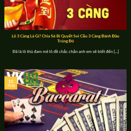
Lô 3 Càng Là Gì? Chia Sẻ Bí Quyết Soi Cầu 3 Càng Đánh Đâu
Trúng Đó
Đã là lô thủ đam mê lô đề chắc chắn anh em sẽ biết đến [...]
15
Th10