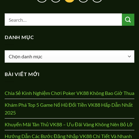
DANH MỤC
Danh
mục
BÀI VIẾT MỚI
Chia Sẻ Kinh Nghiệm Chơi Poker VK88 Không Bao Giờ Thua
Khám Phá Top 5 Game Nổ Hũ Đổi Tiền VK88 Hấp Dẫn Nhất
2025
Khuyến Mãi Tân Thủ VK88 – Ưu Đãi Vàng Không Nên Bỏ Lỡ
Hướng Dẫn Các Bước Đăng Nhập VK88 Chi Tiết Và Nhanh