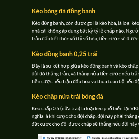
Kèo bóng đá đồng banh
Kèo đồng banh, còn được gọi là kèo hòa, là loại kè
nhà cái không áp dụng bất kỳ tỷ lệ chấp nào. Ngườ
trận đấu kết thúc với tỷ số hòa, tiền cược sẽ được
Kèo đồng banh 0,25 trái
Đây là sự kết hợp giữa kèo đồng banh và kèo chấp
đội đó thắng trận, và thắng nửa tiền cược nếu trậ
tiền cược nếu trận đấu hòa và thua toàn bộ nếu độ
Kèo chấp nửa trái bóng đá
Kèo chấp 0.5 (nửa trái) là loại kèo phổ biến tại V
nghĩa là khi cược cho đội chấp, đội này phải thắng
đặt cược cho đội được chấp sẽ thắng nếu đội này 