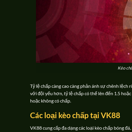
Kèo chấ
Tỷ lệ chấp càng cao càng phản ánh sự chênh lệch rõ
với đội yếu hơn, tỷ lệ chấp có thể lên đến 1.5 hoặc
hoặc không có chấp.
Các loại kèo chấp tại VK88
VK88 cung cấp đa dạng các loại kèo chấp bóng đá,