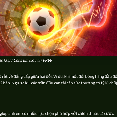
p là gì ? Cùng tìm hiểu tại VK88
 rệt về đẳng cấp giữa hai đội. Ví dụ, khi một đội bóng hàng đầu đ
 2 bàn. Ngược lại, các trận đấu cân tài cân sức thường có tỷ lệ ch
 giúp anh em có nhiều lựa chọn phù hợp với chiến thuật cá cược: