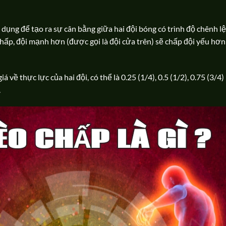
dụng để tạo ra sự cân bằng giữa hai đội bóng có trình độ chênh lệ
hấp, đội mạnh hơn (được gọi là đội cửa trên) sẽ chấp đội yếu hơn
 về thực lực của hai đội, có thể là 0.25 (1/4), 0.5 (1/2), 0.75 (3/4)
.